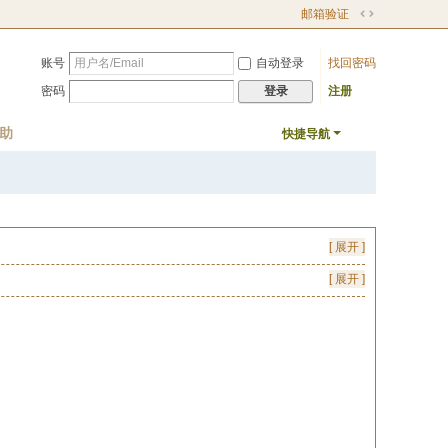
邮箱验证
切
换
账号
自动登录
找回密码
到
宽
密码
注册
登录
版
助
快捷导航
[ 展开 ]
[ 展开 ]