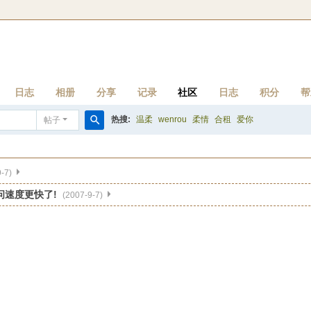
日志
相册
分享
记录
社区
日志
积分
帮
热搜:
温柔
wenrou
柔情
合租
爱你
帖子
搜
索
-7)
问速度更快了!
(2007-9-7)