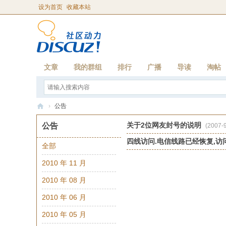
设为首页
收藏本站
文章
我的群组
排行
广播
导读
淘帖
›
公告
温
关于2位网友封号的说明
公告
(2007-9
柔
四线访问.电信线路已经恢复,访
全部
网
2010 年 11 月
2010 年 08 月
2010 年 06 月
2010 年 05 月